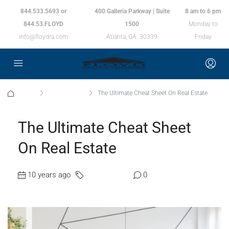
844.533.5693 or
400 Galleria Parkway | Suite
8 am to 6 pm
844.53.FLOYD
1500
Monday to
info@floydra.com
Atlanta, GA. 30339
Friday
Home
Construction
The Ultimate Cheat Sheet On Real Estate
The Ultimate Cheat Sheet
On Real Estate
10 years ago
Construction
0