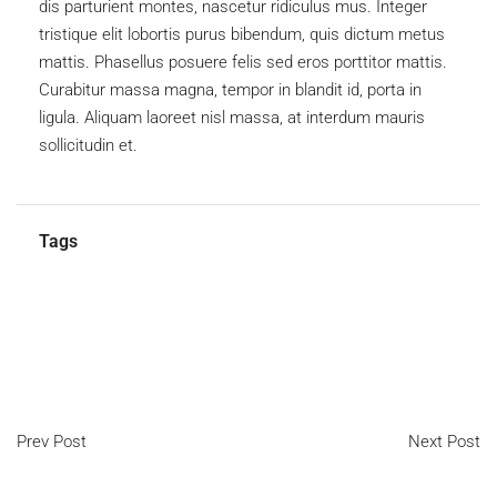
dis parturient montes, nascetur ridiculus mus. Integer
tristique elit lobortis purus bibendum, quis dictum metus
mattis. Phasellus posuere felis sed eros porttitor mattis.
Curabitur massa magna, tempor in blandit id, porta in
ligula. Aliquam laoreet nisl massa, at interdum mauris
sollicitudin et.
Tags
Apartment
Business Development
House for families
Houzez
Luxury
Real Estate
Prev Post
Next Post
Real Estate Industry and
Why We Love Real Estate