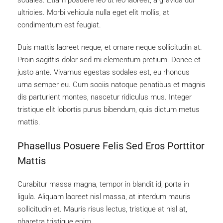
sodales. Etiam posuere leo ut leo laoreet, a gravida dui
ultricies. Morbi vehicula nulla eget elit mollis, at
condimentum est feugiat.
Duis mattis laoreet neque, et ornare neque sollicitudin at.
Proin sagittis dolor sed mi elementum pretium. Donec et
justo ante. Vivamus egestas sodales est, eu rhoncus
urna semper eu. Cum sociis natoque penatibus et magnis
dis parturient montes, nascetur ridiculus mus. Integer
tristique elit lobortis purus bibendum, quis dictum metus
mattis.
Phasellus Posuere Felis Sed Eros Porttitor
Mattis
Curabitur massa magna, tempor in blandit id, porta in
ligula. Aliquam laoreet nisl massa, at interdum mauris
sollicitudin et. Mauris risus lectus, tristique at nisl at,
pharetra tristique enim.