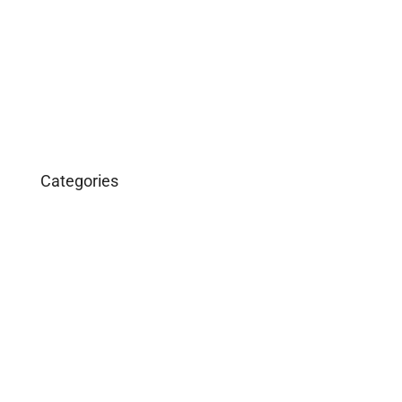
December 2018
March 2016
January 2016
Categories
Business
Construction
Images and B-Roll
In the News
Real Estate
Uncategorized