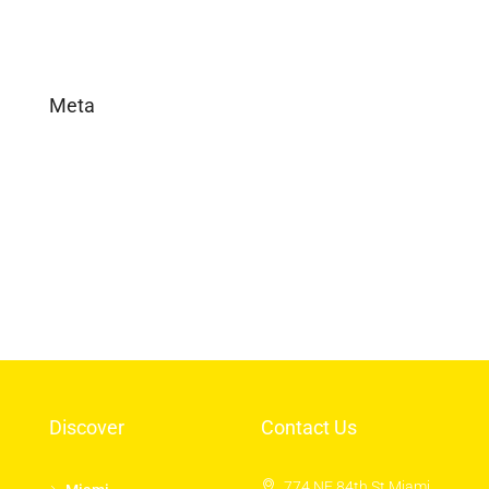
Meta
Log in
Entries feed
Comments feed
WordPress.org
Discover
Contact Us
774 NE 84th St Miami,