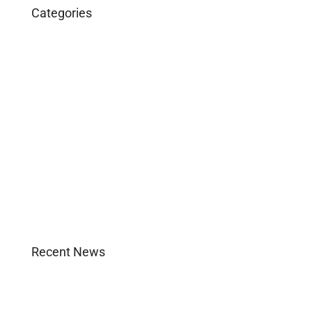
Categories
Business
Construction
Images and B-Roll
In the News
Real Estate
Uncategorized
Recent News
Agent Login
Company Culture