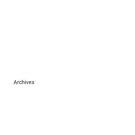
Become Licensed
Download Brochure
Archives
February 2025
May 2019
April 2019
February 2019